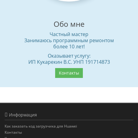
Обо мне
Частный мастер
Занимаюсь программным ремонтом
более 10 лет!
Оказывает услугу:
ИП Kyкaрeкин B.C. УНП 191714873
Контакты
Информация
Как заказать код загрузчика для Huawei
Контакты