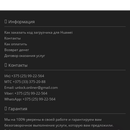
Информация
Как заказать код загрузчика для Huawei
Контакты
Как оплатить
Возврат денег
Договор оказания услуг
Контакты
life) +375 (25) 99-22-564
МТС +375 (33) 375-20-88
Email: unlock.onliner@gmail.com
Viber: +375 (25) 99-22-564
WhatsApp: +375 (25) 99-22-564
Гарантия
Мы на 100% уверены в своей работе и гарантируем вам
безоговорочное выполнение услуги, которую вам предложили.