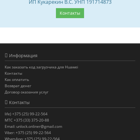
ИП Kyкaрeкин B.C. УНП 191714873
Контакты
Информация
Как заказать код загрузчика для Huawei
Контакты
Как оплатить
Возврат денег
Договор оказания услуг
Контакты
life) +375 (25) 99-22-564
МТС +375 (33) 375-20-88
Email: unlock.onliner@gmail.com
Viber: +375 (25) 99-22-564
WhatsApp: +375 (25) 99-22-564